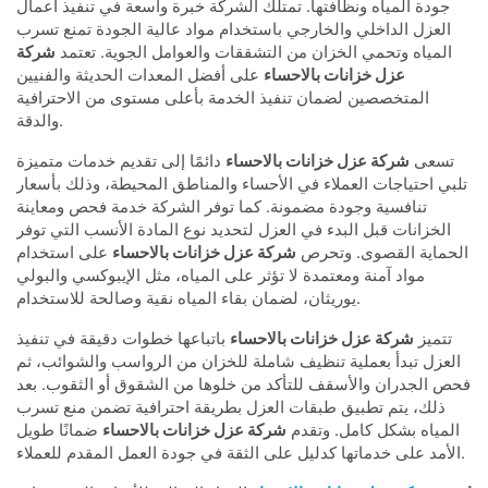
جودة المياه ونظافتها. تمتلك الشركة خبرة واسعة في تنفيذ أعمال
العزل الداخلي والخارجي باستخدام مواد عالية الجودة تمنع تسرب
المياه وتحمي الخزان من التشققات والعوامل الجوية. تعتمد
شركة
عزل خزانات بالاحساء
على أفضل المعدات الحديثة والفنيين
المتخصصين لضمان تنفيذ الخدمة بأعلى مستوى من الاحترافية
والدقة.
تسعى
شركة عزل خزانات بالاحساء
دائمًا إلى تقديم خدمات متميزة
تلبي احتياجات العملاء في الأحساء والمناطق المحيطة، وذلك بأسعار
تنافسية وجودة مضمونة. كما توفر الشركة خدمة فحص ومعاينة
الخزانات قبل البدء في العزل لتحديد نوع المادة الأنسب التي توفر
الحماية القصوى. وتحرص
شركة عزل خزانات بالاحساء
على استخدام
مواد آمنة ومعتمدة لا تؤثر على المياه، مثل الإيبوكسي والبولي
يوريثان، لضمان بقاء المياه نقية وصالحة للاستخدام.
تتميز
شركة عزل خزانات بالاحساء
باتباعها خطوات دقيقة في تنفيذ
العزل تبدأ بعملية تنظيف شاملة للخزان من الرواسب والشوائب، ثم
فحص الجدران والأسقف للتأكد من خلوها من الشقوق أو الثقوب. بعد
ذلك، يتم تطبيق طبقات العزل بطريقة احترافية تضمن منع تسرب
المياه بشكل كامل. وتقدم
شركة عزل خزانات بالاحساء
ضمانًا طويل
الأمد على خدماتها كدليل على الثقة في جودة العمل المقدم للعملاء.