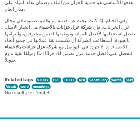
هدفها الأساسي هو حماية الخزان من التلف وضمان نقاء المياه على
مدار العام.
وفي الختام، إذا كنت تبحث عن خدمة موثوقة ومضمونة في مجال
عزل الخزانات، فإن
شركة عزل خزانات بالاحساء
هي الخيار الأمثل.
بفضل استخدامها لأفضل المواد، وتوظيفها لفنيين محترفين، والتزامها
بالجودة، استطاعت الشركة أن تكتسب ثقة عملائها في جميع أنحاء
الأحساء. لذا لا تتردد في التواصل مع
شركة عزل خزانات بالاحساء
لتحصل على أفضل خدمة عزل تضمن لك خزانًا آمنًا ومياهًا نقية تدوم
طويلاً.
Related tags:
STUDY
GRE
TOEFL
test
vocabulary
words
new
Vocab
word
meanings
No results for "match"