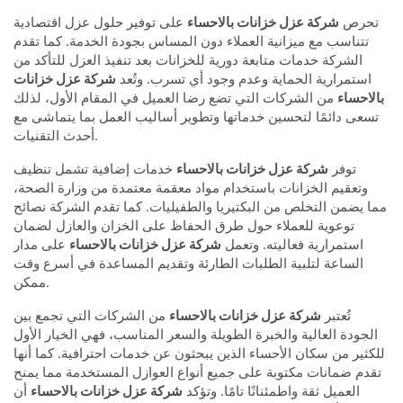
تحرص
شركة عزل خزانات بالاحساء
على توفير حلول عزل اقتصادية
تتناسب مع ميزانية العملاء دون المساس بجودة الخدمة. كما تقدم
الشركة خدمات متابعة دورية للخزانات بعد تنفيذ العزل للتأكد من
استمرارية الحماية وعدم وجود أي تسرب. وتُعد
شركة عزل خزانات
بالاحساء
من الشركات التي تضع رضا العميل في المقام الأول، لذلك
تسعى دائمًا لتحسين خدماتها وتطوير أساليب العمل بما يتماشى مع
أحدث التقنيات.
توفر
شركة عزل خزانات بالاحساء
خدمات إضافية تشمل تنظيف
وتعقيم الخزانات باستخدام مواد معقمة معتمدة من وزارة الصحة،
مما يضمن التخلص من البكتيريا والطفيليات. كما تقدم الشركة نصائح
توعوية للعملاء حول طرق الحفاظ على الخزان والعازل لضمان
استمرارية فعاليته. وتعمل
شركة عزل خزانات بالاحساء
على مدار
الساعة لتلبية الطلبات الطارئة وتقديم المساعدة في أسرع وقت
ممكن.
تُعتبر
شركة عزل خزانات بالاحساء
من الشركات التي تجمع بين
الجودة العالية والخبرة الطويلة والسعر المناسب، فهي الخيار الأول
للكثير من سكان الأحساء الذين يبحثون عن خدمات احترافية. كما أنها
تقدم ضمانات مكتوبة على جميع أنواع العوازل المستخدمة مما يمنح
العميل ثقة واطمئنانًا تامًا. وتؤكد
شركة عزل خزانات بالاحساء
أن