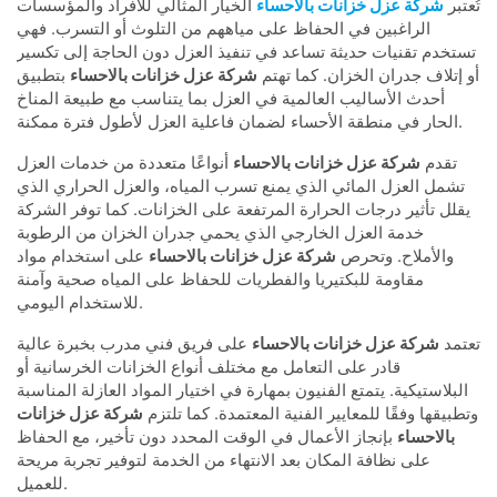
تُعتبر
شركة عزل خزانات بالاحساء
الخيار المثالي للأفراد والمؤسسات
الراغبين في الحفاظ على مياههم من التلوث أو التسرب. فهي
تستخدم تقنيات حديثة تساعد في تنفيذ العزل دون الحاجة إلى تكسير
أو إتلاف جدران الخزان. كما تهتم
شركة عزل خزانات بالاحساء
بتطبيق
أحدث الأساليب العالمية في العزل بما يتناسب مع طبيعة المناخ
الحار في منطقة الأحساء لضمان فاعلية العزل لأطول فترة ممكنة.
تقدم
شركة عزل خزانات بالاحساء
أنواعًا متعددة من خدمات العزل
تشمل العزل المائي الذي يمنع تسرب المياه، والعزل الحراري الذي
يقلل تأثير درجات الحرارة المرتفعة على الخزانات. كما توفر الشركة
خدمة العزل الخارجي الذي يحمي جدران الخزان من الرطوبة
والأملاح. وتحرص
شركة عزل خزانات بالاحساء
على استخدام مواد
مقاومة للبكتيريا والفطريات للحفاظ على المياه صحية وآمنة
للاستخدام اليومي.
تعتمد
شركة عزل خزانات بالاحساء
على فريق فني مدرب بخبرة عالية
قادر على التعامل مع مختلف أنواع الخزانات الخرسانية أو
البلاستيكية. يتمتع الفنيون بمهارة في اختيار المواد العازلة المناسبة
وتطبيقها وفقًا للمعايير الفنية المعتمدة. كما تلتزم
شركة عزل خزانات
بالاحساء
بإنجاز الأعمال في الوقت المحدد دون تأخير، مع الحفاظ
على نظافة المكان بعد الانتهاء من الخدمة لتوفير تجربة مريحة
للعميل.